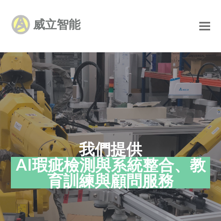
威立智能
我們提供
AI
AI瑕疵檢測與系統整合、教
瑕
育訓練與顧問服務
疵
檢