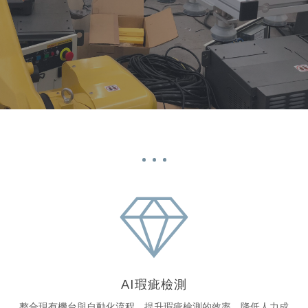
測
與
系
統
整
合、
教
育
訓
練
與
顧
問
AI瑕疵檢測
服
整合現有機台與自動化流程，提升瑕疵檢測的效率、降低人力成